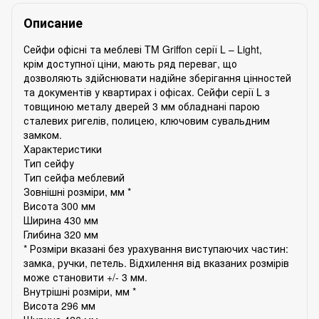
Описание
Сейфи офісні та меблеві TM Griffon серії L – Light,
крім
доступної ціни, мають ряд переваг, що
дозволяють
здійснювати надійне зберігання цінностей
та документів
у квартирах і офісах. Сейфи серії L з
товщиною металу
дверей 3 мм обладнані парою
сталевих ригелів,
полицею, ключовим сувальдним
замком.
Характеристики
Тип сейфу
Тип сейфа
меблевий
Зовнішні розміри, мм *
Висота
300 мм
Ширина
430 мм
Глибина
320 мм
* Розміри вказані без урахування виступаючих частин:
замка, ручки, петель. Відхилення від вказаних розмірів
може становити +/- 3 мм.
Внутрішні розміри, мм *
Висота
296 мм