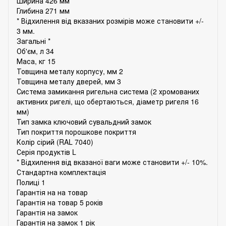
Ширина
426 мм
Глибина
271 мм
* Відхилення від вказаних розмірів може становити +/-
3 мм.
Загальні *
Об'єм, л
34
Маса, кг
15
Товщина металу корпусу, мм
2
Товщина металу дверей, мм
3
Система замикання
ригельна система (2 хромованих
активних ригелі, що обертаються, діаметр ригеля 16
мм)
Тип замка
ключовий сувальдний замок
Тип покриття
порошкове покриття
Колір
сірий (RAL 7040)
Серія продуктів
L
* Відхилення від вказаної ваги може становити +/- 10%.
Стандартна комплектація
Полиці
1
Гарантія на на товар
Гарантія на товар
5 років
Гарантія на замок
Гарантія на замок
1 рік