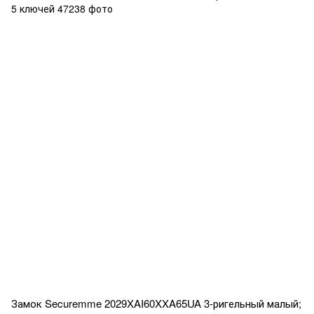
Замок Securemme 2029XAI60XXA65UA 3-ригельный малый;