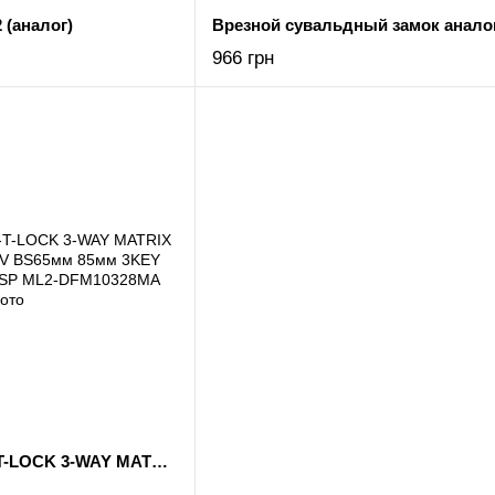
 (аналог)
966 грн
Замок врізний MUL-T-LOCK 3-WAY MATRIX DFM10328M CR UNIV BS65мм 85мм 3KEY MTR_M 100мм w/o_SP