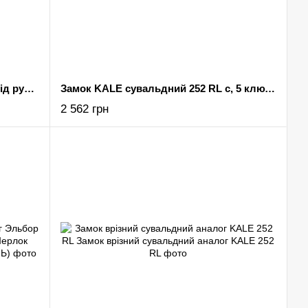
Замок врізний сувальдний KALE під ручки 442/L 5 нікель ключів
Замок KALE сувальдний 252 RL c, 5 ключів
2 562 грн