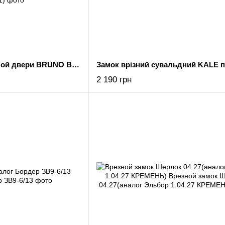
Комплект для входной двери BRUNO BR-55 (ручка на планке + сувальдный замок CY-5555F + 5кл) черный (33411)
2 190 грн