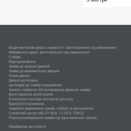
Вхідні металеві двері в наявності і виготовлення під замовлення
Міжкімнатні двері, виготовлення під замовлення
Сейфи
Відеодомофони
Замки до вхідних дверей
Замки до міжкімнатних дверей
Ручки дверні
Дверні дотягувачі
Циліндри до замків (серцевини)
Заміна і сервісне обслуговування дверних замків
Виготовлення копій ключів
Електронні системи контролю доступу
Відеоспостереження
Аварійне відмикання замків, сейфів та автомобілів
Сервісний центр ABLOY MUL-T-LOCK TOKOZ
Перепрограмування замків під один комплект ключів.
Приймаємо до оплати