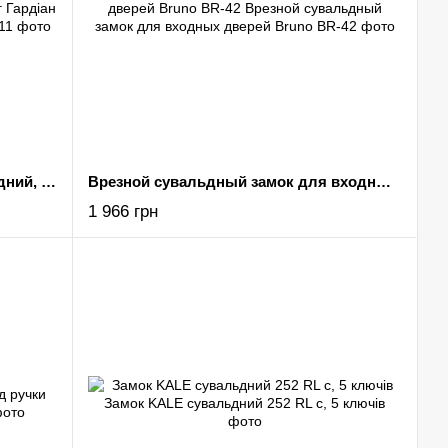
Замок для вхідних дверей сувальдний, 3-ригельний із засувкою, 5 ключів аналог Гардіан 3011
Врезной сувальдный замок для входных дверей Bruno BR-42
1 966 грн