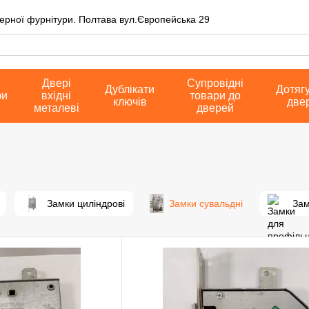
верної фурнітури. Полтава вул.Європейська 29
Двері
Супровідні
Дублікати
Дотяг
фи
вхідні
товари до
ключів
две
металеві
дверей
Замки циліндрові
Замки сувальдні
Зам