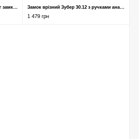
Врезной сувальдный замок аналог замка Гардіан 1011
Замок врізний Зубер 30.12 з ручками аналог Гардіан 30.12
1 479 грн