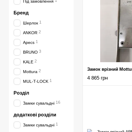
1
Під замовлення
Бренд
1
Шерлок
2
ANKOR
1
Apecs
3
BRUNO
2
KALE
Замок врізний Mottur
2
Mottura
4 865 грн
1
MUL-T-LOCK
Розділ
16
Замки сувальдні
додаткові розділи
1
Замки сувальдні