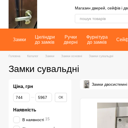
Перейти до основного контенту
Магазин дверей, сейфів і д
Циліндри
Ручки
Фурнітура
Замки
Сей
до замків
дверні
до замків
Головна
Каталог
Замки
Замки основні
Замки сувальдні
Замки сувальдні
Замки двосистемні
Ціна, грн
Від Ціна, грн
До Ціна, грн
ОК
Наявність
15
В наявності