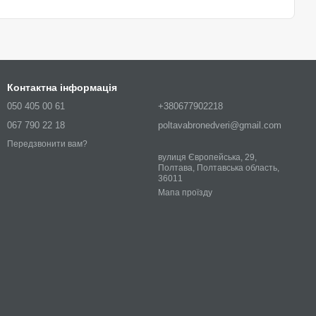
Контактна інформація
050 405 00 61
+380677902218
067 790 22 18
poltavabronedveri@gmail.com
Передзвонити вам?
вулиця Європейська, 29,
Полтава, Полтавська область,
36011
Мапа проїзду