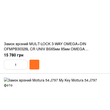
Замок врізний MUL-T-LOCK 3-WAY OMEGA+DIN
OFMPB30328L CR UNIV BS65мм 85мм OMEGA
VIP_CONTROL/3in1 1KEY+3KEY+1KEY+1KEY
15 780 грн
OMG_BLACK+OMG_RED+OMG_GREEN+OMG_GRAY
93мм w/o_SP