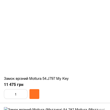
Замок врізний Mottura 54.J797 My Key
11 475 грн