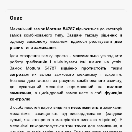
Опис
Механічний замок
Mottura 54787
відноситься до категорії
замків комбінованого типу. Завдяки такому рішенню в
одному замковому механізмі вдалося реалізувати
два
різних
типи
замикання
.
Ідея створення замку проста - максимально ускладнити
роботу грабіжників і мінімізувати їхні шанси на успіх.
Замок Mottura 54787 відмінно
протистоїть
таким
загрозам
як взлом замкового механізму і вскриття.
Безпека досягається за рахунок комбінованого захисту,
де сувальдний механізм спрямований на
силове
замикання
, а циліндровий замок несе в собі
функцію
контролю
.
З особливостей варто виділити
незалежність
в замиканні
механізмів, захищеність від висвердлювання (завдяки
кульці, яка створена з матеріалів з високою міцністю). У
механізмі використовується
три точки
для замикання, а
кількість ригелів дорівнює п'яти. Тип установки замкового