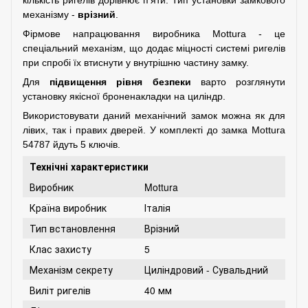
механізму -
врізний
.
Фірмове напрацювання виробника Mottura - це
спеціальний механізм, що додає міцності системі ригелів
при спробі їх втиснути у внутрішню частину замку.
Для
підвищення рівня безпеки
варто розглянути
установку якісної
броненакладки
на циліндр.
Використовувати даний механічний замок можна як для
лівих, так і правих дверей. У комплекті до замка Mottura
54787 йдуть 5 ключів.
Технічні характеристики
Виробник
Mottura
Країна виробник
Італія
Тип встановлення
Врізний
Клас захисту
5
Механізм секрету
Циліндровий - Сувальдний
Виліт ригелів
40 мм