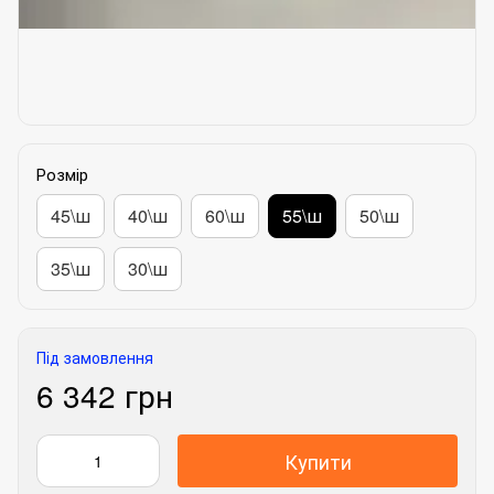
Розмір
45\ш
40\ш
60\ш
55\ш
50\ш
35\ш
30\ш
Під замовлення
6 342 грн
Купити