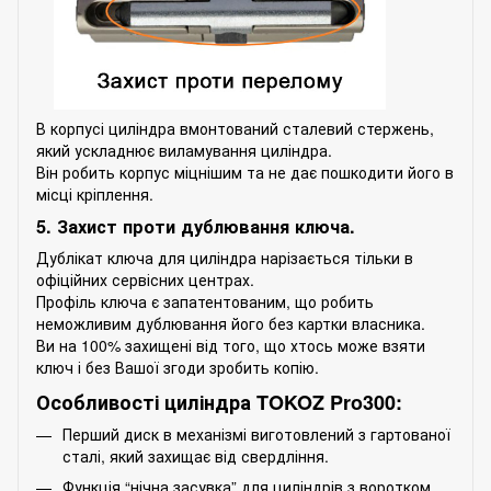
В корпусі циліндра вмонтований сталевий стержень,
який ускладнює виламування циліндра.
Він робить корпус міцнішим та не дає пошкодити його в
місці кріплення.
5. Захист проти дублювання ключа.
Дублікат ключа для циліндра нарізається тільки в
офіційних сервісних центрах.
Профіль ключа є запатентованим, що робить
неможливим дублювання його без картки власника.
Ви на 100% захищені від того, що хтось може взяти
ключ і без Вашої згоди зробить копію.
Особливості циліндра TOKOZ Pro300:
Перший диск в механізмі виготовлений з гартованої
сталі, який захищає від свердління.
Функція “нічна засувка” для циліндрів з воротком.