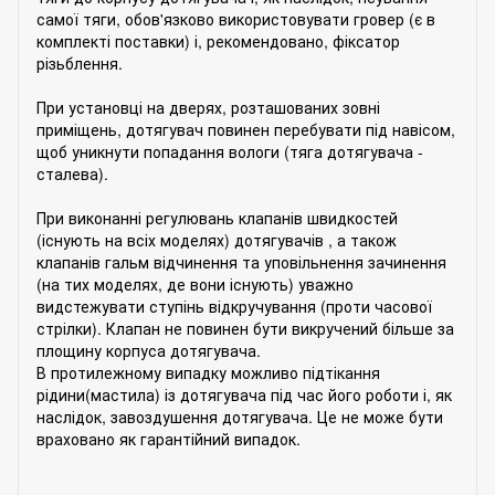
самої тяги, обов'язково використовувати гровер (є в
комплекті поставки) і, рекомендовано, фіксатор
різьблення.
При установці на дверях, розташованих зовні
приміщень, дотягувач повинен перебувати під навісом,
щоб уникнути попадання вологи (тяга дотягувача -
сталева).
При виконанні регулювань клапанів швидкостей
(існують на всіх моделях) дотягувачів , а також
клапанів гальм відчинення та уповільнення зачинення
(на тих моделях, де вони існують) уважно
видстежувати ступінь відкручування (проти часової
стрілки). Клапан не повинен бути викручений більше за
площину корпуса дотягувача.
В протилежному випадку можливо підтікання
рідини(мастила) із дотягувача під час його роботи і, як
наслідок, завоздушення дотягувача. Це не може бути
враховано як гарантійний випадок.