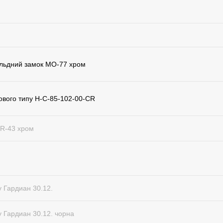
вальдний замок МО-77 хром
рового типу H-C-85-102-00-CR
BR-43 хром
у Гардиан 30.12.
у Гардиан 30.12. чорна