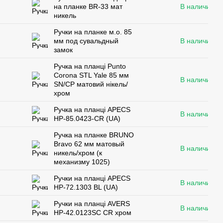
на планке BR-33 мат
В наличии
никель
Ручки на планке м.о. 85
мм под сувальдный
В наличии
замок
Ручка на планці Punto
Corona STL Yale 85 мм
В наличии
SN/CP матовий нікель/
хром
Ручка на планці APECS
В наличии
HP-85.0423-CR (UA)
Ручка на планке BRUNO
Bravo 62 мм матовый
В наличии
никель/хром (к
механизму 1025)
Ручки на планці APECS
В наличии
HP-72.1303 BL (UA)
Ручки на планці AVERS
В наличии
HP-42.0123SC CR хром