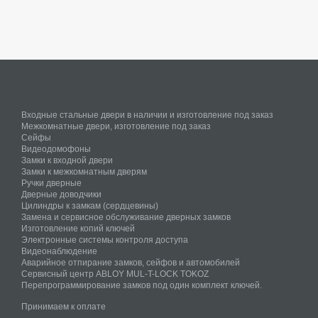
Входные стальные двери в наличии и изготовление под заказ
Межкомнатные двери, изготовление под заказ
Сейфы
Видеодомофоны
Замки к входной двери
Замки к межкомнатным дверям
Ручки дверные
Дверные доводчики
Цилиндры к замкам (сердцевины)
Замена и сервисное обслуживание дверных замков
Изготовление копий ключей
Электронные системы контроля доступа
Видеонаблюдение
Аварийное отпирание замков, сейфов и автомобилей
Сервисный центр ABLOY MUL-T-LOCK TOKOZ
Перепрограммирование замков под один комплект ключей.
Принимаем к оплате