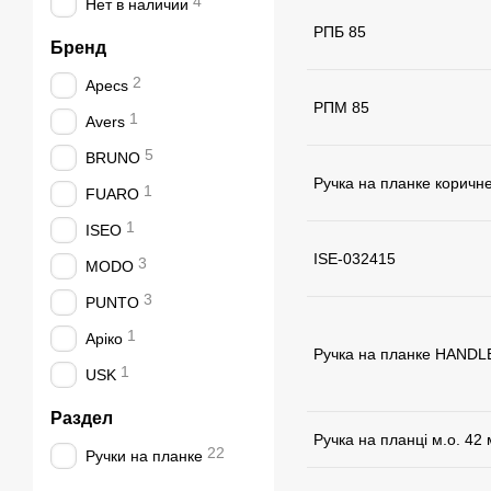
4
Нет в наличии
РПБ 85
Бренд
2
Apecs
РПМ 85
1
Avers
5
BRUNO
Ручка на планке коричн
1
FUARO
1
ISEO
ISE-032415
3
MODO
3
PUNTO
1
Аріко
Ручка на планке HAND
1
USK
Раздел
Ручка на планці м.о. 42
22
Ручки на планке