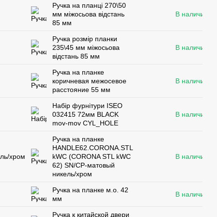
Ручка на планці 270\50
мм міжосьова відстань
В наличии
85 мм
Ручка розмір планки
235\45 мм міжосьова
В наличии
відстань 85 мм
Ручка на планке
коричневая межосевое
В наличии
расстояние 55 мм
Набір фурнітури ISEO
032415 72мм BLACK
В наличии
mov-mov CYL_HOLE
Ручка на планке
HANDLE62.CORONA.STL
ль/хром
kWC (CORONA STL kWC
В наличии
62) SN/CP-матовый
никель/хром
Ручка на планке м.о. 42
В наличии
мм
Pучка к китайской двери