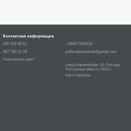
Контактная информация
050 405 00 61
+380677902218
067 790 22 18
poltavabronedveri@gmail.com
Перезвонить вам?
улица Европейская, 29, Полтава,
Полтавская область, 36011
Карта проезда