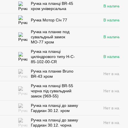
Ручка на планці BR-45
В наличии
хром універсальна
Ручка Мотор Січ 77
В наличии
Pучка на планке под
сувальдный замок
В наличии
МО-77 хром
Ручка на планці
циліндрового типу H-C-
В наличии
85-102-00-CR
Pучка на планке Bruno
Нет в налич
BR-43 хром
Ручка на планці BR-55
чорна під сувальдний
Нет в налич
замок (969-55)
Ручка на планці до замку
Нет в налич
Гардиан 30.12. хром
Ручка на планці до замку
Нет в налич
Гардиан 30.12. чорна