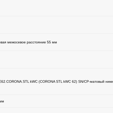
евая межосевое расстояние 55 мм
LE62.CORONA.STL kWC (CORONA STL kWC 62) SN/CP-матовый нике
 мм