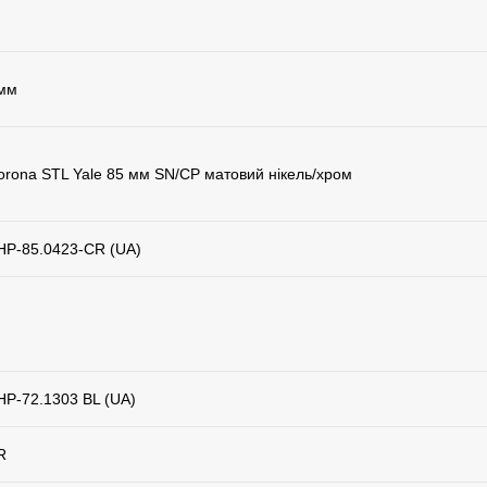
 мм
orona STL Yale 85 мм SN/CP матовий нікель/хром
HP-85.0423-CR (UA)
HP-72.1303 BL (UA)
R