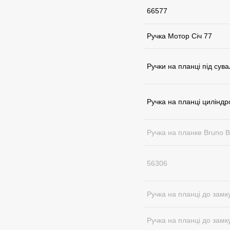
66577
Ручка Мотор Січ 77
Pучки на планці під су
Ручка на планці цилінд
Pучка на планке Bruno 
56306
Ручка на планці до замк
Ручка на планці до замк