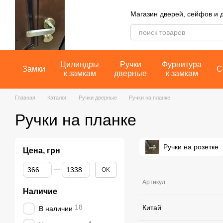
Перейти к основному контенту
Магазин дверей, сейфов и 
Цилиндры
Ручки
Фурнитура
Замки
С
к замкам
дверные
к замкам
Главная
Каталог
Ручки дверные
Ручки на планке
Ручки на планке
Ручки на розетке
Цена, грн
От Цена, грн
До Цена, грн
OK
Артикул
Наличие
18
Китай
В наличии