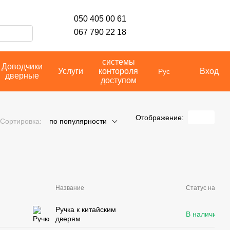
050 405 00 61
067 790 22 18
системы
Доводчики
Услуги
контороля
Вход
Рус
дверные
доступом
Отображение:
Сортировка:
по популярности
Название
Статус наличи
Ручка к китайским
В наличии
дверям