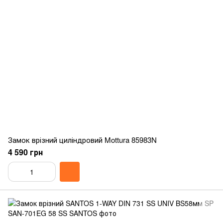
Замок врізний циліндровий Mottura 85983N
4 590 грн