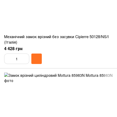
Механічний замок врізний без засувки Cipierre 50128/NS/I
(Італія)
4 428 грн