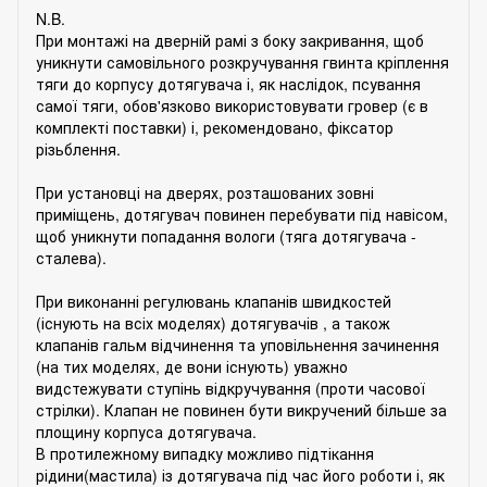
N.B.
При монтажі на дверній рамі з боку закривання, щоб
уникнути самовільного розкручування гвинта кріплення
тяги до корпусу дотягувача і, як наслідок, псування
самої тяги, обов'язково використовувати гровер (є в
комплекті поставки) і, рекомендовано, фіксатор
різьблення.
При установці на дверях, розташованих зовні
приміщень, дотягувач повинен перебувати під навісом,
щоб уникнути попадання вологи (тяга дотягувача -
сталева).
При виконанні регулювань клапанів швидкостей
(існують на всіх моделях) дотягувачів , а також
клапанів гальм відчинення та уповільнення зачинення
(на тих моделях, де вони існують) уважно
видстежувати ступінь відкручування (проти часової
стрілки). Клапан не повинен бути викручений більше за
площину корпуса дотягувача.
В протилежному випадку можливо підтікання
рідини(мастила) із дотягувача під час його роботи і, як