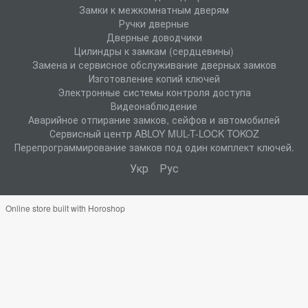
Замки к межкомнатным дверям
Ручки дверные
Дверные доводчики
Цилиндры к замкам (сердцевины)
Замена и сервисное обслуживание дверных замков
Изготовление копий ключей
Электронные системы контроля доступа
Видеонаблюдение
Аварийное отпирание замков, сейфов и автомобилей
Сервисный центр ABLOY MUL-T-LOCK TOKOZ
Перепрограммирование замков под один комплект ключей.
Укр
Рус
Online store built with Horoshop