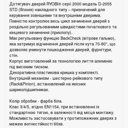
Дотягувач дверей RYOBI® серії 2000 модель D-2055
STD (Японія) накладного типу – призначений для
керування зовнішніми та внутрішніми дверима.
Повністю контролює весь цикл зачинення дверей з
роздільно регульованими швидкістями початкового та
кінцевого зачинення (прихлопу).
Має регульовану функцію BackCheck (вітрове гальмо),
яка затримує відчинення дверей після кута 70-80°, що
дозволяє уникнути пошкодження дверей, фурнітури,
стін.
Корпус виготовлений за технологією лиття алюмінію
під високим тиском.
Декоративна пластикова кришка у комплекті.
Внутрішній механізм - шестерно-рейкового типу
(Rack&Pinion), встановлений на якісних
шарикопідшипниках.
Колір обробки - фарба біла.
Клас 3/4/5, згідно EN1154, при встановленні із
стандартною тягою, в залежності від місця монтажу.
Можливість застосовувати у протипожежних дверях з
межею вогнестійкості 60хв.