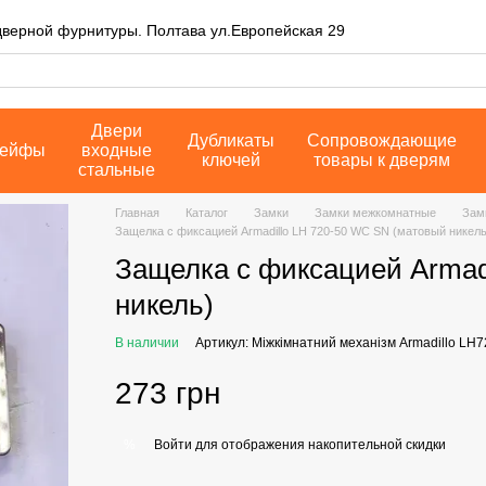
дверной фурнитуры. Полтава ул.Европейская 29
Двери
Дубликаты
Сопровождающие
ейфы
входные
ключей
товары к дверям
стальные
Главная
Каталог
Замки
Замки межкомнатные
Зам
Защелка с фиксацией Armadillo LH 720-50 WC SN (матовый никель
Защелка с фиксацией Armad
никель)
В наличии
Артикул: Міжкімнатний механізм Armadillo LH7
273 грн
Войти
для отображения накопительной скидки
%