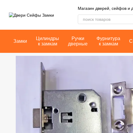
Перейти к основному контенту
Магазин дверей, сейфов и 
Цилиндры
Ручки
Фурнитура
Замки
С
к замкам
дверные
к замкам