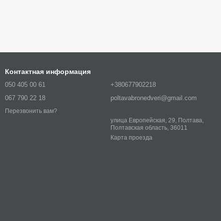
Контактная информация
050 405 00 61
+380677902218
067 790 22 18
poltavabronedveri@gmail.com
Перезвонить вам?
улица Европейская, 29, Полтава,
Полтавская область, 36011
Карта проезда