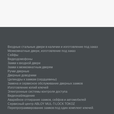
Входные стальные двери в наличии и изготовление под заказ
Межкомнатные двери, изготовление под заказ
Сейфы
Видеодомофоны
Замки к входной двери
Замки к межкомнатным дверям
Ручки дверные
Дверные доводчики
Цилиндры к замкам (сердцевины)
Замена и сервисное обслуживание дверных замков
Изготовление копий ключей
Электронные системы контроля доступа
Видеонаблюдение
Аварийное отпирание замков, сейфов и автомобилей
Сервисный центр ABLOY MUL-T-LOCK TOKOZ
Перепрограммирование замков под один комплект ключей.