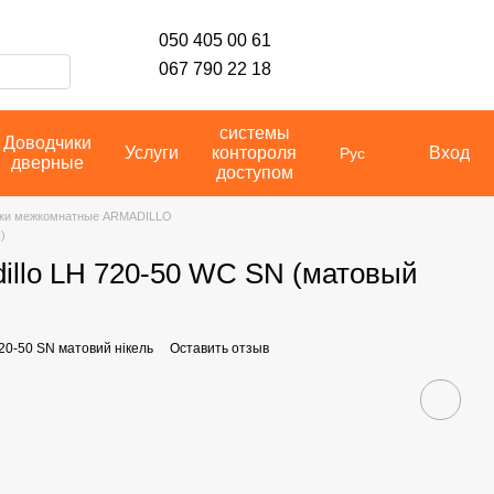
050 405 00 61
067 790 22 18
системы
Доводчики
Услуги
контороля
Вход
Рус
дверные
доступом
ки межкомнатные ARMADILLO
)
illo LH 720-50 WC SN (матовый
20-50 SN матовий нікель
Оставить отзыв