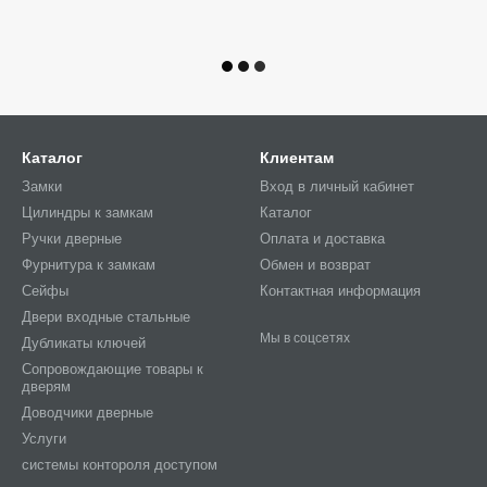
Каталог
Клиентам
Замки
Вход в личный кабинет
Цилиндры к замкам
Каталог
Ручки дверные
Оплата и доставка
Фурнитура к замкам
Обмен и возврат
Сейфы
Контактная информация
Двери входные стальные
Мы в соцсетях
Дубликаты ключей
Сопровождающие товары к
дверям
Доводчики дверные
Услуги
системы контороля доступом