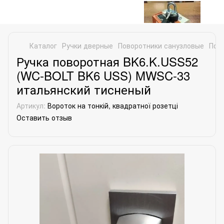
Каталог
Ручки дверные
Поворотники санузловые
Пов
Ручка поворотная BK6.K.USS52
(WC-BOLT BK6 USS) MWSC-33
итальянский тисненый
Артикул:
Вороток на тонкій, квадратної розетці
Оставить отзыв