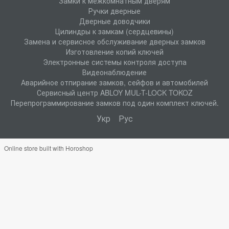
Замки к межкомнатным дверям
Ручки дверные
Дверные доводчики
Цилиндры к замкам (сердцевины)
Замена и сервисное обслуживание дверных замков
Изготовление копий ключей
Электронные системы контроля доступа
Видеонаблюдение
Аварийное отпирание замков, сейфов и автомобилей
Сервисный центр ABLOY MUL-T-LOCK TOKOZ
Перепрограммирование замков под один комплект ключей.
Укр
Рус
Online store built with Horoshop