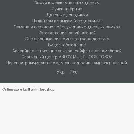
Замки к межкомнатным дверям
Ручки дверные
Дверные доводчики
Цилиндры к замкам (сердцевины)
Замена и сервисное обслуживание дверных замков
Изготовление копий ключей
Электронные системы контроля доступа
Видеонаблюдение
Аварийное отпирание замков, сейфов и автомобилей
Сервисный центр ABLOY MUL-T-LOCK TOKOZ
Перепрограммирование замков под один комплект ключей.
Укр
Рус
Online store built with Horoshop