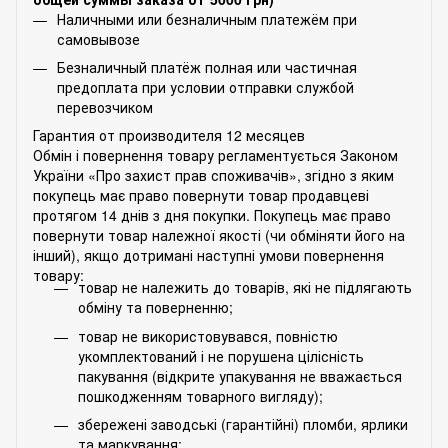
Наличными или безналичным платежём при
самовывозе
Безналичный платёж полная или частичная
предоплата при условии отправки службой
перевозчиком
Гарантия от производителя 12 месяцев
Обмін і повернення товару регламентується Законом
України «Про захист прав споживачів», згідно з яким
покупець має право повернути товар продавцеві
протягом 14 днів з дня покупки. Покупець має право
повернути товар належної якості (чи обміняти його на
інший), якщо дотримані наступні умови повернення
товару:
товар не належить до товарів, які не підлягають
обміну та поверненню;
товар не використовувався, повністю
укомплектований і не порушена цілісність
пакування (відкрите упакування не вважається
пошкодженням товарного вигляду);
збережені заводські (гарантійні) пломби, ярлики
та маркування;