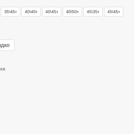
35\45т
40\40т
40\45т
40\50т
45\35т
45\45т
идко
ня