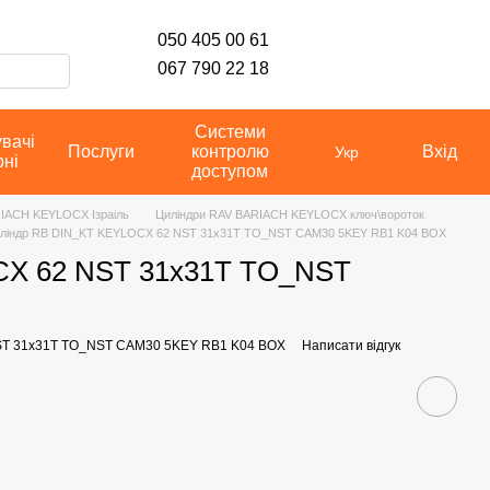
050 405 00 61
067 790 22 18
Системи
увачі
Послуги
контролю
Вхід
Укр
рні
доступом
IACH KEYLOCX Ізраіль
Циліндри RAV BARIACH KEYLOCX ключ\вороток
ліндр RB DIN_KT KEYLOCX 62 NST 31x31T TO_NST CAM30 5KEY RB1 K04 BOX
CX 62 NST 31x31T TO_NST
NST 31x31T TO_NST CAM30 5KEY RB1 K04 BOX
Написати відгук