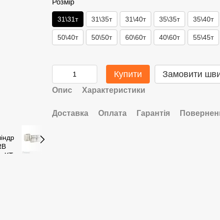
Розмір
31\31т
31\35т
31\40т
35\35т
35\40т
50\40т
50\50т
60\60т
40\60т
55\45т
Купити
Замовити шв
Опис
Характеристики
Доставка
Оплата
Гарантія
Повернен