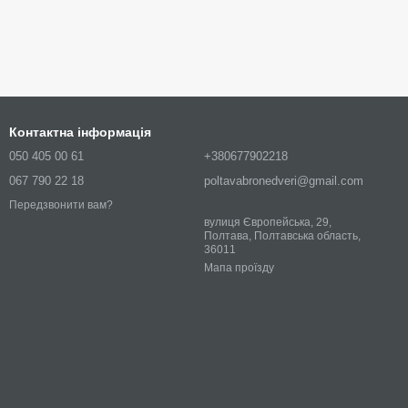
Контактна інформація
050 405 00 61
+380677902218
067 790 22 18
poltavabronedveri@gmail.com
Передзвонити вам?
вулиця Європейська, 29,
Полтава, Полтавська область,
36011
Мапа проїзду