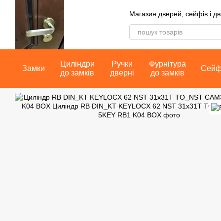
Перейти до основного контенту
Магазин дверей, сейфів і д
Циліндри
Ручки
Фурнітура
Замки
Сей
до замків
дверні
до замків