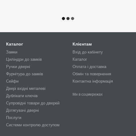
Каталог
Клієнтам
Замки
Вхід до кабінету
Циліндри до замків
Каталог
Ручки дверні
Оплата і доставка
Фурнітура до замків
Обмін та повернення
Сейфи
Контактна інформація
Двері вхідні металеві
Ми в соцмережах
Дублікати ключів
Супровідні товари до дверей
Дотягувачі дверні
Послуги
Системи контролю доступом