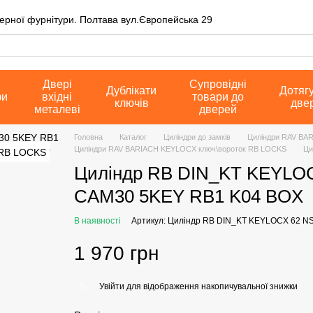
верної фурнітури. Полтава вул.Європейська 29
Двері
Супровідні
Дублікати
Дотяг
фи
вхідні
товари до
ключів
две
металеві
дверей
Головна
Каталог
Циліндри до замків
Циліндри RAV BAR
Циліндри RAV BARIACH KEYLOCX ключ\вороток RB LOCKS
Ци
Циліндр RB DIN_KT KEYLO
CAM30 5KEY RB1 K04 BOX
В наявності
Артикул: Циліндр RB DIN_KT KEYLOCX 62 
1 970 грн
Увійти
для відображення накопичувальної знижки
%