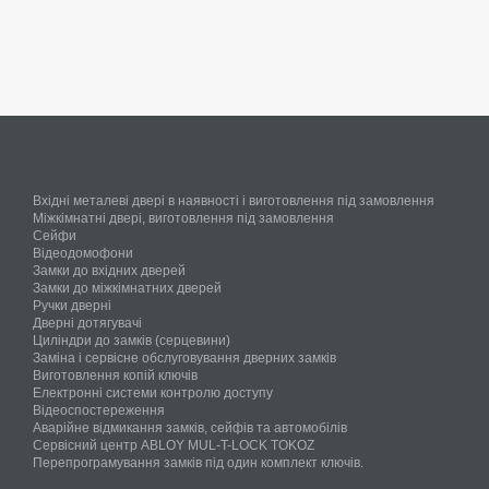
Вхідні металеві двері в наявності і виготовлення під замовлення
Міжкімнатні двері, виготовлення під замовлення
Сейфи
Відеодомофони
Замки до вхідних дверей
Замки до міжкімнатних дверей
Ручки дверні
Дверні дотягувачі
Циліндри до замків (серцевини)
Заміна і сервісне обслуговування дверних замків
Виготовлення копій ключів
Електронні системи контролю доступу
Відеоспостереження
Аварійне відмикання замків, сейфів та автомобілів
Сервісний центр ABLOY MUL-T-LOCK TOKOZ
Перепрограмування замків під один комплект ключів.