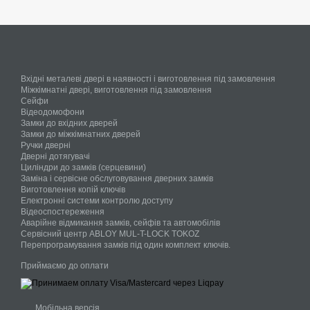
Вхідні металеві двері в наявності і виготовлення під замовлення
Міжкімнатні двері, виготовлення під замовлення
Сейфи
Відеодомофони
Замки до вхідних дверей
Замки до міжкімнатних дверей
Ручки дверні
Дверні дотягувачі
Циліндри до замків (серцевини)
Заміна і сервісне обслуговування дверних замків
Виготовлення копій ключів
Електронні системи контролю доступу
Відеоспостереження
Аварійне відмикання замків, сейфів та автомобілів
Сервісний центр ABLOY MUL-T-LOCK TOKOZ
Перепрограмування замків під один комплект ключів.
Приймаємо до оплати
Мобільна версія