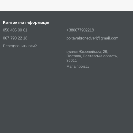
Контактна інформація
050 405 00 61
+380677902218
067 790 22 18
poltavabronedveri@gmail.com
Передзвонити вам?
вулиця Європейська, 29,
Полтава, Полтавська область,
36011
Мапа проїзду