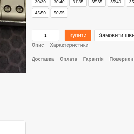
30\30
30\40
31\35
35\35
35\40
35
45\50
50\55
Купити
Замовити шв
Опис
Характеристики
Доставка
Оплата
Гарантія
Повернен