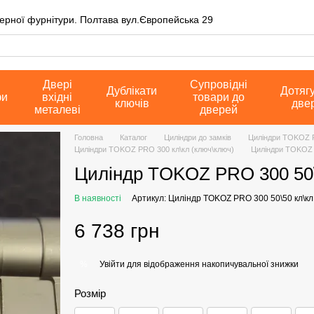
верної фурнітури. Полтава вул.Європейська 29
Двері
Супровідні
Дублікати
Дотяг
фи
вхідні
товари до
ключів
две
металеві
дверей
Головна
Каталог
Циліндри до замків
Циліндри TOKOZ 
Циліндри TOKOZ PRO 300 кл\кл (ключ\ключ)
Циліндри TOKOZ 
Циліндр TOKOZ PRO 300 50\
В наявності
Артикул: Циліндр TOKOZ PRO 300 50\50 кл\кл
6 738 грн
Увійти
для відображення накопичувальної знижки
%
Розмір