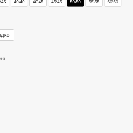
\45
40\40
40\45
45\45
50\50
55\55
60\60
идко
ня