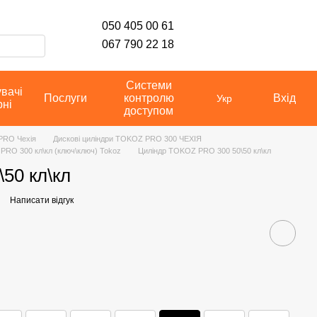
050 405 00 61
067 790 22 18
Системи
увачі
Послуги
контролю
Вхід
Укр
рні
доступом
PRO Чехія
Дискові циліндри TOKOZ PRO 300 ЧЕХІЯ
PRO 300 кл\кл (ключ\ключ) Tokoz
Циліндр TOKOZ PRO 300 50\50 кл\кл
50 кл\кл
Написати відгук