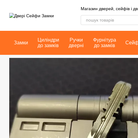
Перейти до основного контенту
Магазин дверей, сейфів і д
Циліндри
Ручки
Фурнітура
Замки
Сей
до замків
дверні
до замків