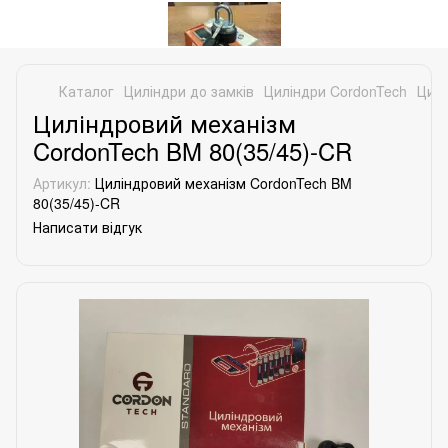
Каталог
Циліндри до замків
Циліндри CordonTech
Цилі
Циліндровий механізм
CordonTech BM 80(35/45)-CR
Артикул:
Циліндровий механізм CordonTech BM
80(35/45)-CR
Написати відгук