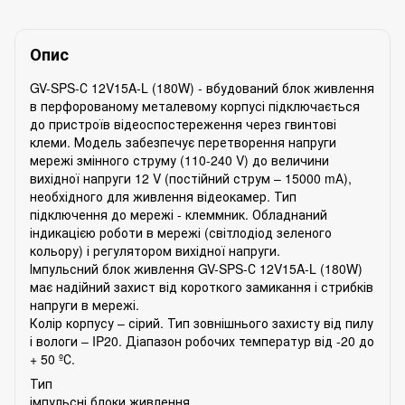
Опис
GV-SPS-С 12V15A-L (180W) - вбудований блок живлення
в перфорованому металевому корпусі підключається
до пристроїв відеоспостереження через гвинтові
клеми. Модель забезпечує перетворення напруги
мережі змінного струму (110-240 V) до величини
вихідної напруги 12 V (постійний струм – 15000 mА),
необхідного для живлення відеокамер. Тип
підключення до мережі - клеммник. Обладнаний
індикацією роботи в мережі (світлодіод зеленого
кольору) і регулятором вихідної напруги.
Імпульсний блок живлення GV-SPS-С 12V15A-L (180W)
має надійний захист від короткого замикання і стрибків
напруги в мережі.
Колір корпусу – сірий. Тип зовнішнього захисту від пилу
і вологи – IP20. Діапазон робочих температур від -20 до
+ 50 ºС.
Тип
імпульсні блоки живлення