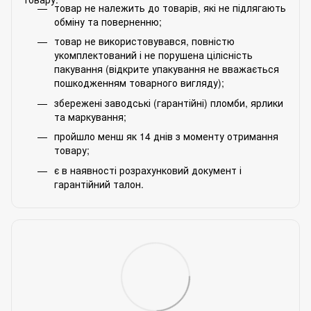
товар не належить до товарів, які не підлягають
обміну та поверненню;
товар не використовувався, повністю
укомплектований і не порушена цілісність
пакування (відкрите упакування не вважається
пошкодженням товарного вигляду);
збережені заводські (гарантійні) пломби, ярлики
та маркування;
пройшло менш як 14 днів з моменту отримання
товару;
є в наявності розрахунковий документ і
гарантійний талон.