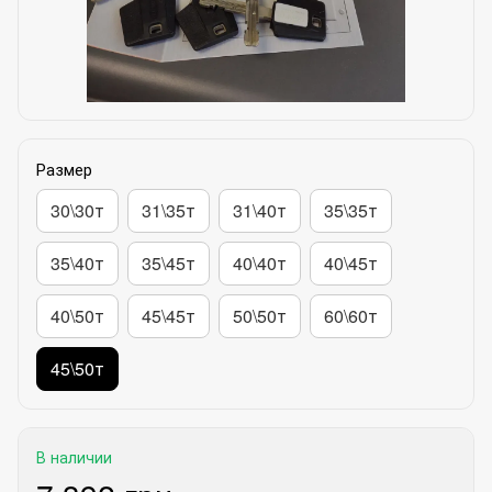
Размер
30\30т
31\35т
31\40т
35\35т
35\40т
35\45т
40\40т
40\45т
40\50т
45\45т
50\50т
60\60т
45\50т
В наличии