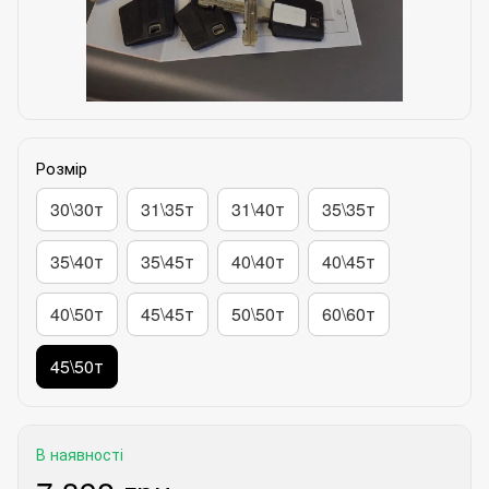
Розмір
30\30т
31\35т
31\40т
35\35т
35\40т
35\45т
40\40т
40\45т
40\50т
45\45т
50\50т
60\60т
45\50т
В наявності