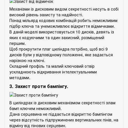
Механізми із дисковим видом секретності несуть в собі
високий рівень захисту та надійності.
Понад мільярд кодових комбінацій робить неможливим
підбір ключа та унеможливлює відкриття відмичками.
В даній моделі використовується 10 дисків, девять із
яких є кодуючими та один захисний, розміщений
першим.
Щоб прокрутити плаг циліндра потрібно, щоб всі 9
дисків були у відповідному положенні, яке задається
нарізкою на ключі.
Складний профіль та малий ключовий отвір
ускладнюють відкривання інтелектуальними
методами.
3. Захист проти бампінгу.
В циліндрах із дисковим механізмом секретності злам
бамп ключем неможливий.
Дана серцевина не піддається відкриттю бампінгом
через відсутність підпружинених вертикальних пінів, на
відміну від пінових серцевин.