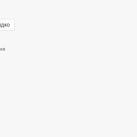
идко
ня