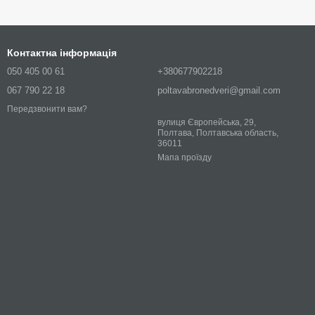
Контактна інформація
050 405 00 61
+380677902218
067 790 22 18
poltavabronedveri@gmail.com
Передзвонити вам?
вулиця Європейська, 29,
Полтава, Полтавська область,
36011
Мапа проїзду