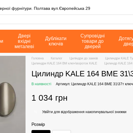
верної фурнітури. Полтава вул.Європейська 29
Двері
Супровідні
Дублікати
Дотяг
фи
вхідні
товари до
ключів
две
металеві
дверей
Головна
Каталог
Циліндри до замків
Цилиндри KALE Т
Цилиндри KALE 164 BM ключ\вороток KALE
Цилиндр KALE 164 
Цилиндр KALE 164 BME 31\3
В наявності
Артикул: Цилиндр KALE 164 BME 31\37т ключ
1 034 грн
Увійти
для відображення накопичувальної знижки
%
Розмір