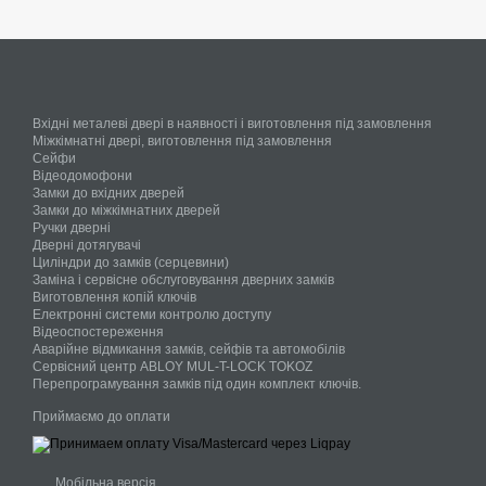
Вхідні металеві двері в наявності і виготовлення під замовлення
Міжкімнатні двері, виготовлення під замовлення
Сейфи
Відеодомофони
Замки до вхідних дверей
Замки до міжкімнатних дверей
Ручки дверні
Дверні дотягувачі
Циліндри до замків (серцевини)
Заміна і сервісне обслуговування дверних замків
Виготовлення копій ключів
Електронні системи контролю доступу
Відеоспостереження
Аварійне відмикання замків, сейфів та автомобілів
Сервісний центр ABLOY MUL-T-LOCK TOKOZ
Перепрограмування замків під один комплект ключів.
Приймаємо до оплати
Мобільна версія