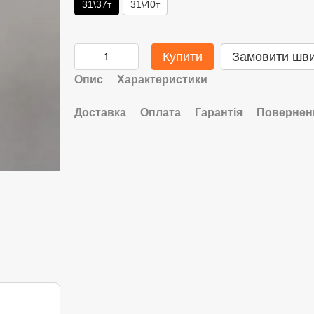
31\37т
31\40т
Купити
Замовити шв
Опис
Характеристики
Доставка
Оплата
Гарантія
Повернен