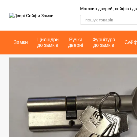
Перейти до основного контенту
Магазин дверей, сейфів і д
Циліндри
Ручки
Фурнітура
Замки
Сей
до замків
дверні
до замків