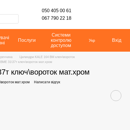
050 405 00 61
067 790 22 18
Системи
увачі
Послуги
контролю
Вхід
Укр
рні
доступом
уреччина
Цилиндри KALE 164 BM ключ\вороток
BME 31\37т ключ\вороток мат.хром
7т ключ\вороток мат.хром
\вороток мат.хром
Написати відгук