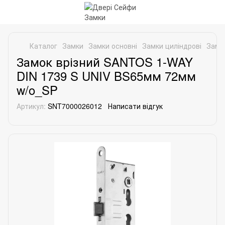
Каталог
Замки
Замки основні
Замки циліндрові
Замк
Замок врізний SANTOS 1-WAY
DIN 1739 S UNIV BS65мм 72мм
w/o_SP
Артикул:
SNT7000026012
Написати відгук